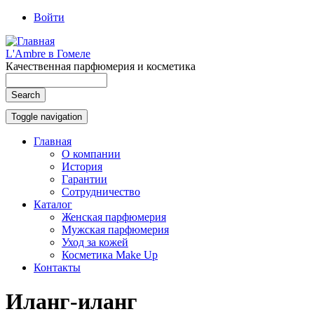
Перейти
Войти
к
User
основному
account
L'Ambre в Гомеле
содержанию
Качественная парфюмерия и косметика
menu
Search
Search
Toggle navigation
Главная
О компании
Main
История
navigation
Гарантии
Сотрудничество
Каталог
Женская парфюмерия
Мужская парфюмерия
Уход за кожей
Косметика Make Up
Контакты
Иланг-иланг