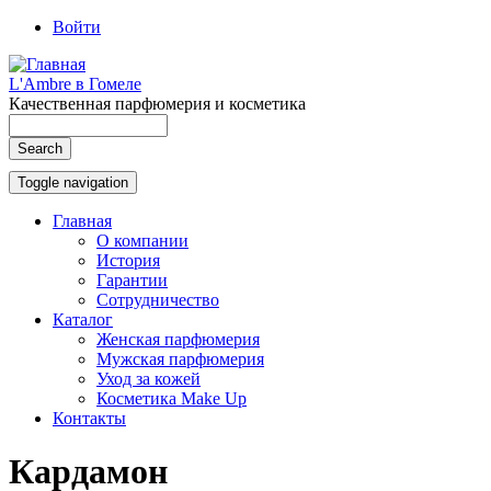
Перейти
Войти
к
User
основному
account
L'Ambre в Гомеле
содержанию
Качественная парфюмерия и косметика
menu
Search
Search
Toggle navigation
Главная
О компании
Main
История
navigation
Гарантии
Сотрудничество
Каталог
Женская парфюмерия
Мужская парфюмерия
Уход за кожей
Косметика Make Up
Контакты
Кардамон