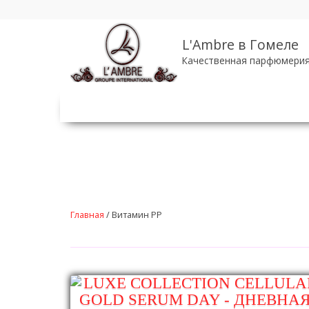
Перейти
к
основному
L'Ambre в Гомеле
содержанию
Качественная парфюмерия
Главная
/
Витамин РР