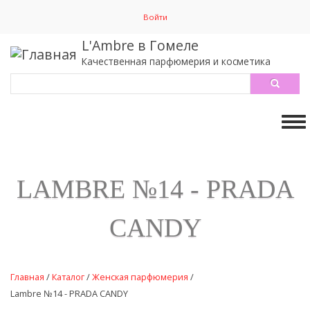
Перейти
Войти
к
основному
L'Ambre в Гомеле
содержанию
Качественная парфюмерия и косметика
Search
Tog
nav
LAMBRE №14 - PRADA
CANDY
Главная
/
Каталог
/
Женская парфюмерия
/
Lambre №14 - PRADA CANDY